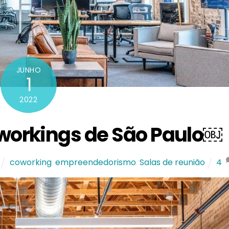
JUNHO
1
2022
workings de São Paulo￼
coworking
,
empreendedorismo
,
Salas de reunião
4