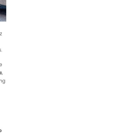
z
.
e
a
,
ing
o