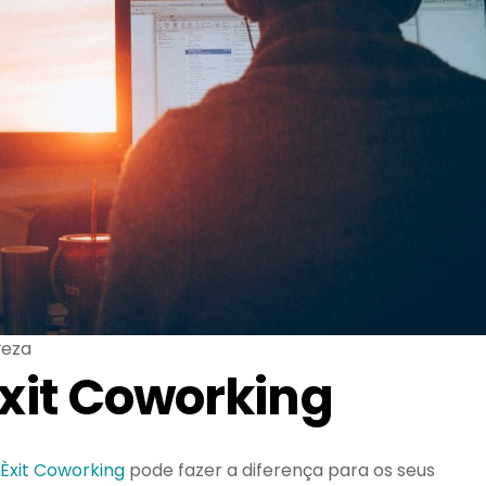
veza
Èxit Coworking
Èxit Coworking
pode fazer a diferença para os seus