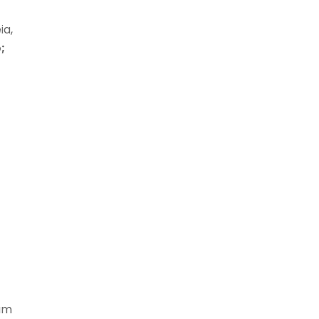
ia,
;
 um