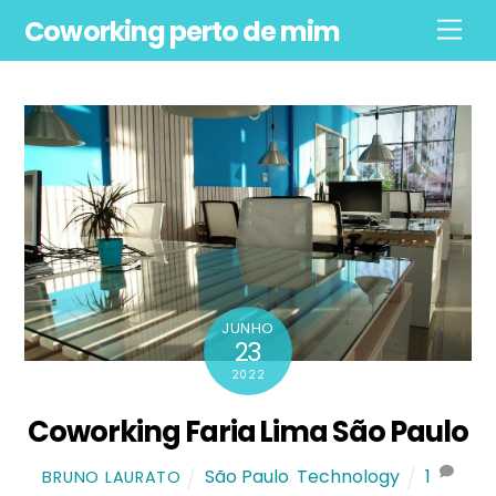
Skip
Coworking perto de mim
Men
to
content
JUNHO
23
2022
Coworking Faria Lima São Paulo
São Paulo
,
Technology
1
BRUNO LAURATO