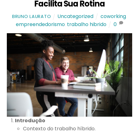
Facilita Sua Rotina
Uncategorized
coworking
,
BRUNO LAURATO
empreendedorismo
,
trabalho hibrido
0
Introdução
Contexto do trabalho híbrido.