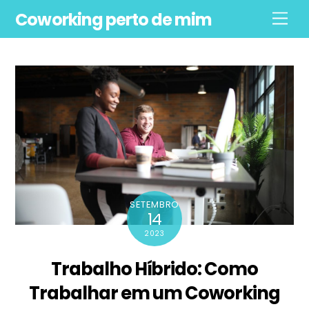
Skip
Coworking perto de mim
Men
to
content
SETEMBRO
14
2023
Trabalho Híbrido: Como
Trabalhar em um Coworking